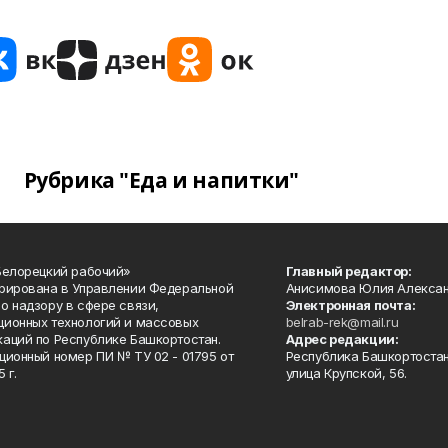
Рубрика "Еда и напитки"
Белорецкий рабочий»
Главный редактор:
рирована в Управлении Федеральной
Анисимова Юлия Алекса
о надзору в сфере связи,
Электронная почта:
ионных технологий и массовых
belrab-rek@mail.ru
аций по Республике Башкортостан.
Адрес редакции:
ционный номер ПИ № ТУ 02 - 01795 от
Республика Башкортостан
 г.
улица Крупской, 56.