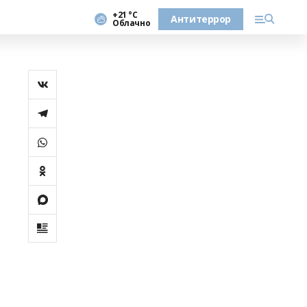
+21 °С
Антитеррор
Облачно