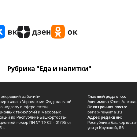
Рубрика "Еда и напитки"
Белорецкий рабочий»
Главный редактор:
рирована в Управлении Федеральной
Анисимова Юлия Алекса
о надзору в сфере связи,
Электронная почта:
ионных технологий и массовых
belrab-rek@mail.ru
аций по Республике Башкортостан.
Адрес редакции:
ционный номер ПИ № ТУ 02 - 01795 от
Республика Башкортостан
 г.
улица Крупской, 56.