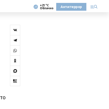
+21 °С
Антитеррор
Облачно
что