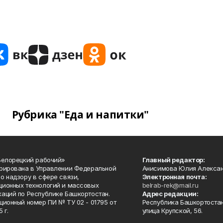
Рубрика "Еда и напитки"
Белорецкий рабочий»
Главный редактор:
рирована в Управлении Федеральной
Анисимова Юлия Алекса
о надзору в сфере связи,
Электронная почта:
ионных технологий и массовых
belrab-rek@mail.ru
аций по Республике Башкортостан.
Адрес редакции:
ционный номер ПИ № ТУ 02 - 01795 от
Республика Башкортостан
 г.
улица Крупской, 56.