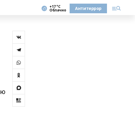
+17 °С
Антитеррор
Облачно
ию