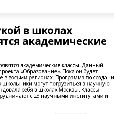
укой в школах
ятся академические
появятся академические классы. Данный
проекта «Образование». Пока он будет
е в восьми регионах. Программа по создан
х школьники могут погрузиться в научную
ндовала себя в школах Москвы. Классы
отрудничают с 23 научными институтами и