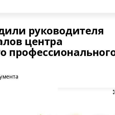
удили руководителя
алов центра
о профессиональног
кумента