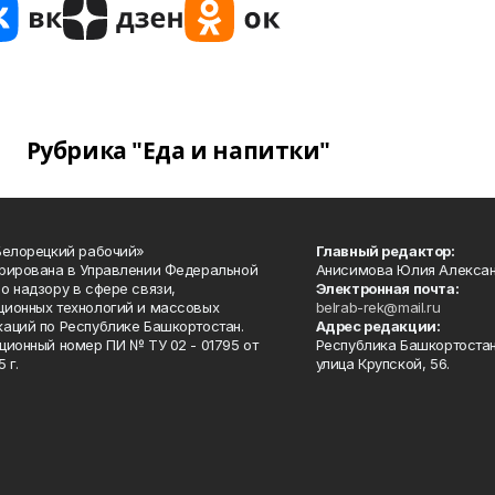
Рубрика "Еда и напитки"
Белорецкий рабочий»
Главный редактор:
рирована в Управлении Федеральной
Анисимова Юлия Алекса
о надзору в сфере связи,
Электронная почта:
ионных технологий и массовых
belrab-rek@mail.ru
аций по Республике Башкортостан.
Адрес редакции:
ционный номер ПИ № ТУ 02 - 01795 от
Республика Башкортостан
 г.
улица Крупской, 56.