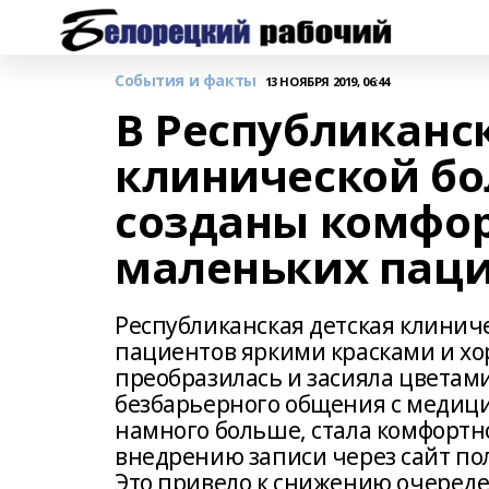
События и факты
13 НОЯБРЯ 2019, 06:44
В Республиканс
клинической бо
созданы комфор
маленьких пац
Республиканская детская клинич
пациентов яркими красками и х
преобразилась и засияла цветам
безбарьерного общения с медици
намного больше, стала комфортно
внедрению записи через сайт по
Это привело к снижению очередей