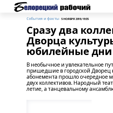
События и факты
5 НОЯБРЯ 2019, 19:35
Сразу два колле
Дворца культур
юбилейные дни
В необычное и увлекательное пу
пришедшие в городской Дворец к
абонемента прошло очередное м
двух коллективов. Народный теат
летие, а танцевальному ансамбл