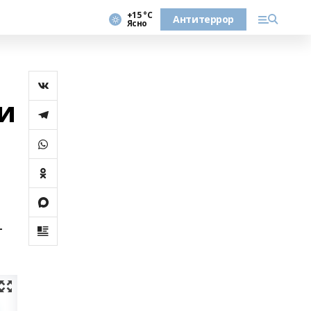
+15 °С
Антитеррор
Ясно
и
-