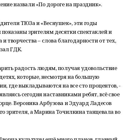
ение назвали «По дороге на праздник».
дители ТЮЗа и «Веснушек», эти годы
 показаны зрителям десятки спектаклей и
 и творчества – слова благодарности от тех,
зал ГДК.
дарить радость людям, получая удовольствие
в детях, которые, несмотря на большую
ии, где выкладываются на все сто процентов, -
вляясь сегодня наставниками ребят, всё свое
ворце. Вероника Арбузова и Эдуард Ладесов
ого зрителя, а Марина Точилкина танцевала во
Дворца культуры ещё много планов, главный