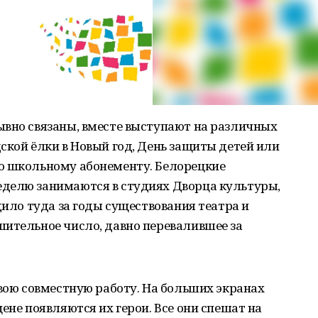
ывно связаны, вместе выступают на различных
ской ёлки в Новый год, День защиты детей или
о школьному абонементу. Белорецкие
делю занимаются в студиях Дворца культуры,
дило туда за годы существования театра и
шительное число, давно перевалившее за
свою совместную работу. На больших экранах
ене появляются их герои. Все они спешат на