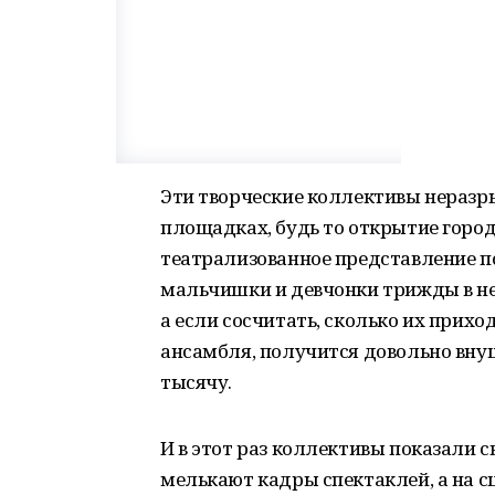
Эти творческие коллективы неразр
площадках, будь то открытие город
театрализованное представление п
мальчишки и девчонки трижды в не
а если сосчитать, сколько их прихо
ансамбля, получится довольно вну
тысячу.
И в этот раз коллективы показали 
мелькают кадры спектаклей, а на сц