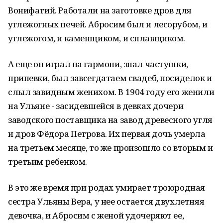
Вонифатий. Работали на заготовке дров для
углежогных печей. Абросим был и лесорубом, и
углежогом, и каменщиком, и сплавщиком.
А еще он играл на гармони, знал частушки,
припевки, был завсегдатаем свадеб, посиделок и
слыл завидным женихом. В 1904 году его женили
на Ульяне - засидевшейся в девках дочери
заводского поставщика на завод древесного угля
и дров Фёдора Петрова. Их первая дочь умерла
на третьем месяце, то же произошло со вторым и
третьим ребенком.
В это же время при родах умирает троюродная
сестра Ульяны Вера, у нее остается двухлетняя
девочка, и Абросим с женой удочеряют ее,