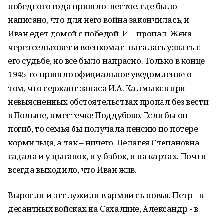
победного года пришло шестое, где было
написано, что для него война закончилась, и
Иван едет домой с победой. И… пропал. Жена
через сельсовет и военкомат пыталась узнать о
его судьбе, но все было напрасно. Только в конце
1945-го пришло официальное уведомление о
том, что сержант запаса И.А. Калмыков при
невыясненных обстоятельствах пропал без вести
в Польше, в местечке Поддубово. Если бы он
погиб, то семья бы получала пенсию по потере
кормильца, а так – ничего. Пелагея Степановна
гадала и у цыганок, и у бабок, и на картах. Почти
всегда выходило, что Иван жив.
Выросли и отслужили в армии сыновья. Петр - в
десантных войсках на Сахалине, Александр - в