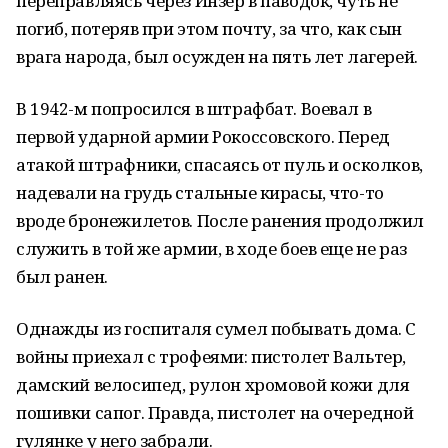
переправляясь через Инзер в паводок, чуть не
погиб, потеряв при этом почту, за что, как сын
врага народа, был осужден на пять лет лагерей.
В 1942-м попросился в штрафбат. Воевал в
первой ударной армии Рокоссовского. Перед
атакой штрафники, спасаясь от пуль и осколков,
надевали на грудь стальные кирасы, что-то
вроде бронежилетов. После ранения продолжил
служить в той же армии, в ходе боев еще не раз
был ранен.
Однажды из госпиталя сумел побывать дома. С
войны приехал с трофеями: пистолет Вальтер,
дамский велосипед, рулон хромовой кожи для
пошивки сапог. Правда, пистолет на очередной
гулянке у него забрали.