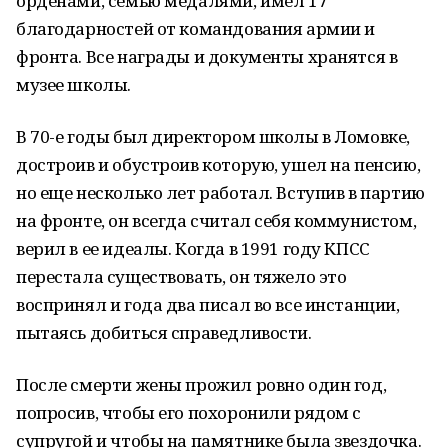
орденами, семью медалями, имел 17
благодарностей от командования армии и
фронта. Все награды и документы хранятся в
музее школы.
В 70-е годы был директором школы в Ломовке,
достроив и обустроив которую, ушел на пенсию,
но еще несколько лет работал. Вступив в партию
на фронте, он всегда считал себя коммунистом,
верил в ее идеалы. Когда в 1991 году КПСС
перестала существовать, он тяжело это
воспринял и года два писал во все инстанции,
пытаясь добиться справедливости.
После смерти жены прожил ровно один год,
попросив, чтобы его похоронили рядом с
супругой и чтобы на памятнике была звездочка.