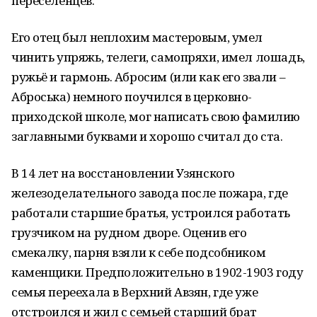
переселенцев.
Его отец был неплохим мастеровым, умел
чинить упряжь, телеги, самопряхи, имел лошадь,
ружьё и гармонь. Абросим (или как его звали –
Аброська) немного поучился в церковно-
приходской школе, мог написать свою фамилию
заглавными буквами и хорошо считал до ста.
В 14 лет на восстановлении Узянского
железоделательного завода после пожара, где
работали старшие братья, устроился работать
грузчиком на рудном дворе. Оценив его
смекалку, парня взяли к себе подсобником
каменщики. Предположительно в 1902-1903 году
семья переехала в Верхний Авзян, где уже
отстроился и жил с семьей старший брат