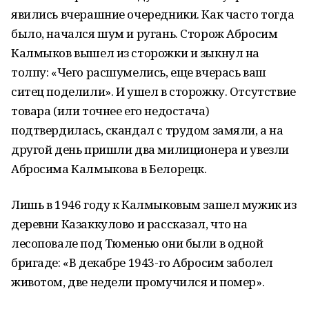
явились вчерашние очередники. Как часто тогда
было, начался шум и ругань. Сторож Абросим
Калмыков вышел из сторожки и зыкнул на
толпу: «Чего расшумелись, еще вчерась ваш
ситец поделили». И ушел в сторожку. Отсутствие
товара (или точнее его недостача)
подтвердилась, скандал с трудом замяли, а на
другой день пришли два милиционера и увезли
Абросима Калмыкова в Белорецк.
Лишь в 1946 году к Калмыковым зашел мужик из
деревни Казаккулово и рассказал, что на
лесоповале под Тюменью они были в одной
бригаде: «В декабре 1943-го Абросим заболел
животом, две недели промучился и помер».