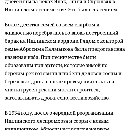
древесины на реках Янак, Ишля и Сурюнзяк в
Ишлинском лесничестве. Это было спасением.
Более десятка семей со всем скарбом и
живностью перебрались во вновь построенный
барак на Ишлинском кордоне. Рядом с конторой
семье Абросима Калмыкова была предоставлена
казенная изба. При лесничестве были
образованы три артели, которые зимой по
берегам рек готовили штабели деловой сосны и
березовых дров, а после проведения сплава и
чистки русел рек они могли строиться,
заготавливать дрова, сено, вести хозяйство.
В 1934 году, после очередной реорганизации
Ишлинского леспромхоза и ссоры с новым
начальником, Абросим устроился ночным