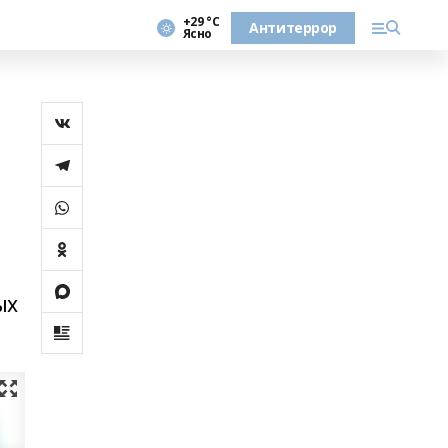
+29 °С
Антитеррор
Ясно
ых