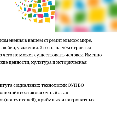
и изменения в нашем стремительном мире,
юбви, уважения. Это то, на чём строится
з чего не может существовать человек. Именно
ские ценности, культура и историческая
ститута социальных технологий ОУП ВО
ошений» состоялся очный этап
ов (попечителей), приёмных и патронатных