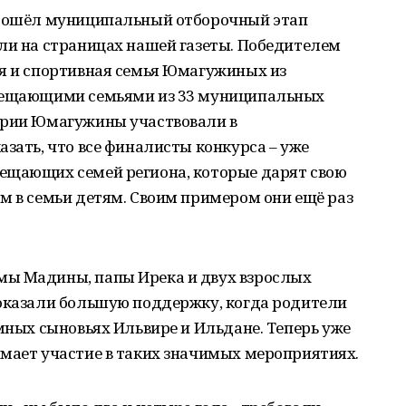
прошёл муниципальный отборочный этап
ли на страницах нашей газеты. Победителем
ая и спортивная семья Юмагужиных из
амещающими семьями из 33 муниципальных
ирии Юмагужины участвовали в
азать, что все финалисты конкурса – уже
ещающих семей региона, которые дарят свою
м в семьи детям. Своим примером они ещё раз
мы Мадины, папы Ирека и двух взрослых
 оказали большую поддержку, когда родители
ёмных сыновьях Ильвире и Ильдане. Теперь уже
имает участие в таких значимых мероприятиях.