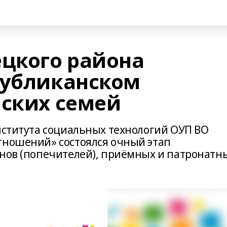
ецкого района
публиканском
нских семей
института социальных технологий ОУП ВО
тношений» состоялся очный этап
унов (попечителей), приёмных и патронатн