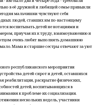
 - им было два и четыре года - требовали
олько в её дружной и любящей семье привыкли
сегодня мальчишки чувствуют себя
одных людей, ставших им по-настоящему
тся воспитывать детей не нотациями и
мером, приучая их к труду, взаимоуважению и
с отцом очень любят выполнять домашнюю
немало. Мама и старшие сестры отвечают за уют
жного республиканского мероприятия
стройства детей-сирот и детей, оставшихся
ая реабилитация, раскрытие физических,
собностей детей, воспитывающихся в
нимания к проблеме их социализации.
ротяжении нескольких недель, участники