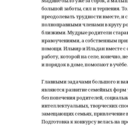
Мадине было уже за сорок, а малыши
большой заботы, сил и терпения. Т
преодолевать трудности вместе, и 
полноправными членами в кругу р
близкими. Мудрые родители стараю
нравоучениями, а собственным при
помощи. Ильвир и Ильдан вместе 
работу, которой на селе, конечно, 
и порядок в доме, помогают в учёбе.
Главными задачами большого и ва
являются развитие семейных форм у
без попечения родителей, социальн
интеллектуальных, творческих спо
замещающих семьях, привлечение в
Подготовка к конкурсу велась на п