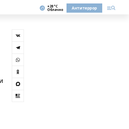
+28 °С
Антитеррор
Облачно
и