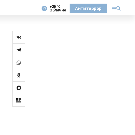
+26 °С
Антитеррор
Облачно