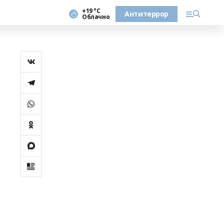
+19 °С
Антитеррор
Облачно