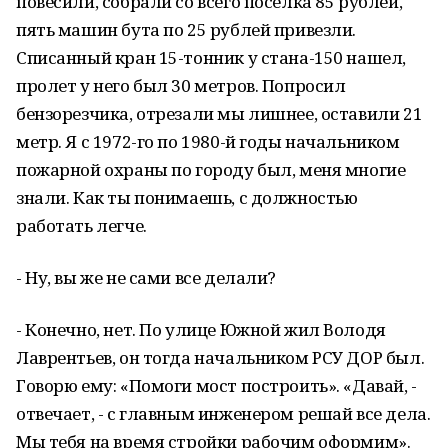
повесили, собрали со всего поселка 85 рублей,
пять машин бута по 25 рублей привезли.
Списанный кран 15-тонник у стана-150 нашел,
пролет у него был 30 метров. Попросил
бензорезчика, отрезали мы лишнее, оставили 21
метр. Я с 1972-го по 1980-й годы начальником
пожарной охраны по городу был, меня многие
знали. Как ты понимаешь, с должностью
работать легче.
- Ну, вы же не сами все делали?
- Конечно, нет. По улице Южной жил Володя
Лаврентьев, он тогда начальником РСУ ДОР был.
Говорю ему: «Помоги мост построить». «Давай, -
отвечает, - с главным инженером решай все дела.
Мы тебя на время стройки рабочим оформим».