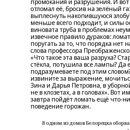
промокания и разрушения. И вот 
отломал её, бросив на зелёный г
выплеснуть накопившуюся злобу?
меньше всего подходит, и силы ос
виновата труба в проблемах неум
извечное правило дураков: ломат
поругать за то, что порядка нет 
слова профессора Преображенског
«Что такое эта ваша разруха? Ста
стёкла, потушила все лампы? Да е
подразумеваете под этим словом? 
извините за выражение, мочиться
Зина и Дарья Петровна, в уборно
не в клозетах, а в головах». Вот и
завтра пойдёт ломать ещё что-ни
поведение горожан.
В одном из домов Белорецка оборва