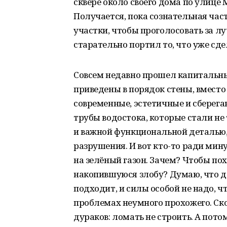
сквере около своего дома по улице 
Получается, пока сознательная час
участки, чтобы проголосовать за л
старательно портил то, что уже сде
Совсем недавно прошел капитальн
приведены в порядок стены, вместо
современные, эстетичные и сберег
трубы водостока, которые стали не
и важной функциональной деталью
разрушения. И вот кто-то ради мин
на зелёный газон. Зачем? Чтобы по
накопившуюся злобу? Думаю, что дл
подходит, и силы особой не надо, чт
проблемах неумного прохожего. Скор
дураков: ломать не строить. А пото