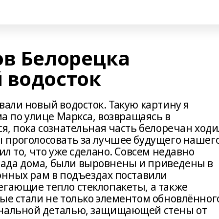
ов Белорецка
 водосток
вали новый водосток. Такую картину я
ма по улице Маркса, возвращаясь в
ся, пока сознательная часть белоречан ходи
ы проголосовать за лучшее будущего нашег
ил то, что уже сделано. Совсем недавно
ада дома, были выровнены и приведены в
онных рам в подъездах поставили
егающие тепло стеклопакеты, а также
рые стали не только элементом обновлённог
ональной деталью, защищающей стены от