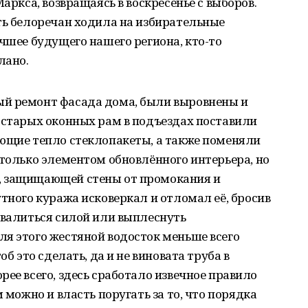
Маркса, возвращаясь в воскресенье с выборов.
ть белоречан ходила на избирательные
учшее будущего нашего региона, кто-то
лано.
ый ремонт фасада дома, были выровнены и
 старых оконных рам в подъездах поставили
ающие тепло стеклопакеты, а также поменяли
 только элементом обновлённого интерьера, но
, защищающей стены от промокания и
утного куража исковеркал и отломал её, бросив
хвалиться силой или выплеснуть
я этого жестяной водосток меньше всего
об это сделать, да и не виновата труба в
ее всего, здесь сработало извечное правило
м можно и власть поругать за то, что порядка