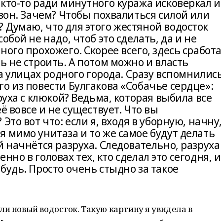
кто-то ради минутного куража исковеркал и
азон. Зачем? Чтобы похвалиться силой или
 Думаю, что для этого жестяной водосток
обой не надо, чтоб это сделать, да и не
ного прохожего. Скорее всего, здесь сработ
ь не строить. А потом можно и власть
на улицах родного города. Сразу вспомнилис
о из повести Булгакова «Собачье сердце»:
руха с клюкой? Ведьма, которая выбила все
ё вовсе и не существует. Что вы
Это вот что: если я, входя в уборную, начну
 мимо унитаза и то же самое будут делать
й начнётся разруха. Следовательно, разруха
менно в головах тех, кто сделал это сегодня, и
будь. Просто очень стыдно за такое
ли новый водосток. Такую картину я увидела в