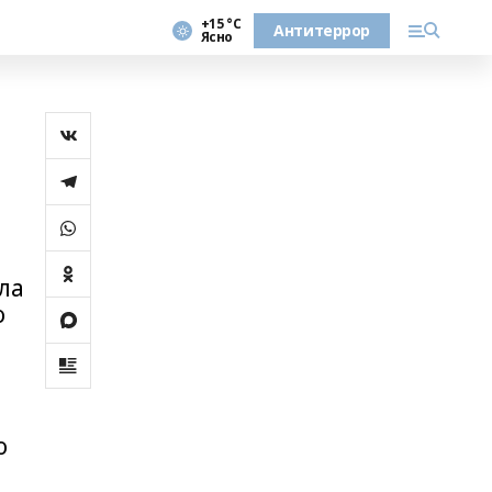
+15 °С
Антитеррор
Ясно
ла
о
о