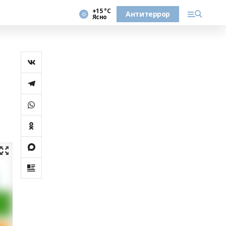
+15 °С
Антитеррор
Ясно