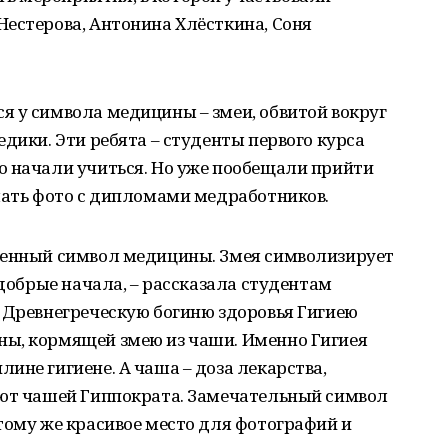
естерова, Антонина Хлёсткина, Соня
я у символа медицины – змеи, обвитой вокруг
дики. Эти ребята – студенты первого курса
о начали учиться. Но уже пообещали прийти
лать фото с дипломами медработников.
менный символ медицины. Змея символизирует
 добрые начала, – рассказала студентам
 Древнегреческую богиню здоровья Гигиею
ы, кормящей змею из чаши. Именно Гигиея
ине гигиене. А чаша – доза лекарства,
ают чашей Гиппократа. Замечательный символ
тому же красивое место для фотографий и