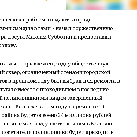
гических проблем, создают в городе
мыми ландшафтами, - начал торжественную
ра досуга Максим Субботин и предоставил
ронову.
онта мы открываем еще одну общественную
й сквер, ограниченный стенами городской
тов в прошлом году был выбран для ремонта в
ультате вместе с проходившем в последние
ой поликлиники мы видим завершенный
вич. - Всего же в этом году на ремонте 16
 района будет освоено 24 миллиона рублей.
ятники землякам, участвовавшим в Великой
то посетители поликлиники будут приходить