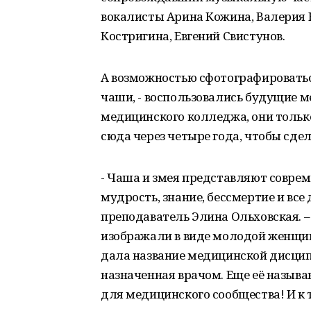
вокалисты Арина Кожина, Валерия Н
Костригина, Евгений Свистунов.
А возможностью сфотографироватьс
чаши, - воспользовались будущие ме
медицинского колледжа, они тольк
сюда через четыре года, чтобы сде
- Чаша и змея представляют совре
мудрость, знание, бессмертие и все
преподаватель Элина Ольховская. –
изображали в виде молодой женщин
дала название медицинской дисципл
назначенная врачом. Еще её назыв
для медицинского сообщества! И к 