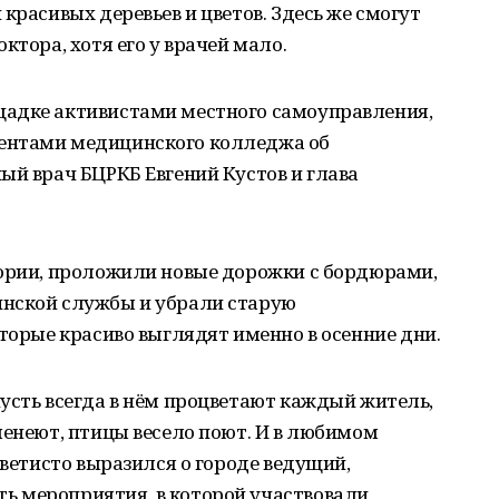
красивых деревьев и цветов. Здесь же смогут
ктора, хотя его у врачей мало.
щадке активистами местного самоуправления,
ентами медицинского колледжа об
ый врач БЦРКБ Евгений Кустов и глава
тории, проложили новые дорожки с бордюрами,
инской службы и убрали старую
оторые красиво выглядят именно в осенние дни.
усть всегда в нём процветают каждый житель,
ленеют, птицы весело поют. И в любимом
цветисто выразился о городе ведущий,
 мероприятия, в которой участвовали