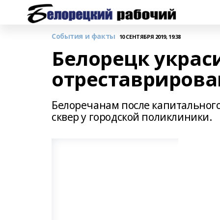
События и факты
10 СЕНТЯБРЯ 2019, 19:38
Белорецк украс
отреставрирова
Белоречанам после капитальног
сквер у городской поликлиники.