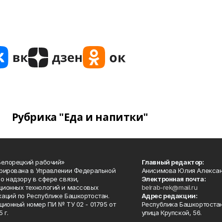
Рубрика "Еда и напитки"
Белорецкий рабочий»
Главный редактор:
рирована в Управлении Федеральной
Анисимова Юлия Алекса
о надзору в сфере связи,
Электронная почта:
ионных технологий и массовых
belrab-rek@mail.ru
аций по Республике Башкортостан.
Адрес редакции:
ционный номер ПИ № ТУ 02 - 01795 от
Республика Башкортостан
 г.
улица Крупской, 56.