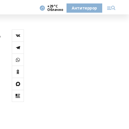
+29 °С
Антитеррор
Облачно
ь