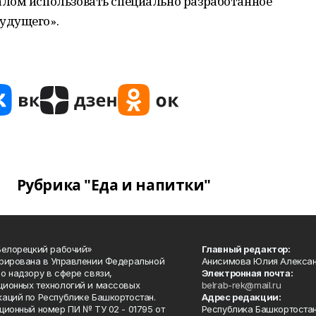
лом использовать специально разработанное
удущего».
Рубрика "Еда и напитки"
Белорецкий рабочий»
Главный редактор:
рирована в Управлении Федеральной
Анисимова Юлия Алекса
о надзору в сфере связи,
Электронная почта:
ионных технологий и массовых
belrab-rek@mail.ru
аций по Республике Башкортостан.
Адрес редакции:
ционный номер ПИ № ТУ 02 - 01795 от
Республика Башкортостан