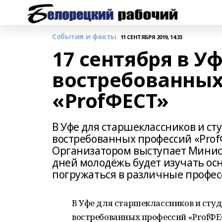
События и факты
11 СЕНТЯБРЯ 2019, 14:33
17 сентября в У
востребованных
«ProfФЕСТ»
В Уфе для старшеклассников и с
востребованных профессий «ProfФ
Организатором выступает Минист
дней молодёжь будет изучать ос
погружаться в различные профес
В Уфе для старшеклассников и сту
востребованных профессий «ProfФЕСТ