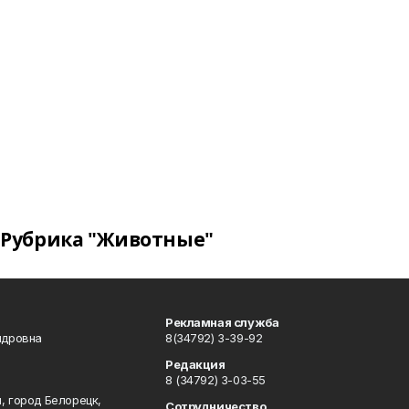
Рубрика "Животные"
Рекламная служба
ндровна
8(34792) 3-39-92
Редакция
8 (34792) 3-03-55
, город Белорецк,
Сотрудничество