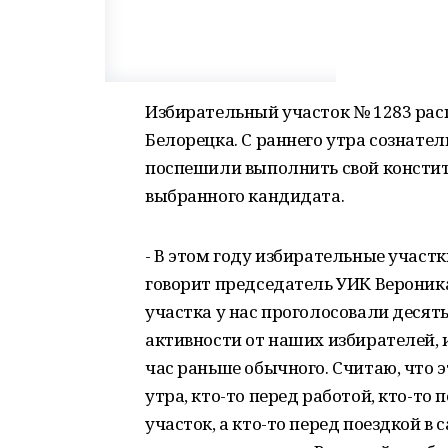
Избирательный участок № 1283 рас
Белорецка. С раннего утра сознате
поспешили выполнить свой констит
выбранного кандидата.
- В этом году избирательные участки
говорит председатель УИК Вероник
участка у нас проголосовали десят
активности от наших избирателей, 
час раньше обычного. Считаю, что э
утра, кто-то перед работой, кто-т
участок, а кто-то перед поездкой в 