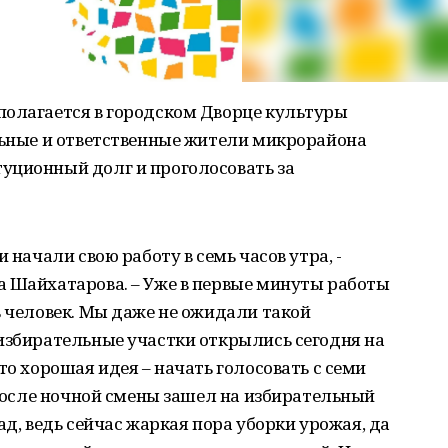
полагается в городском Дворце культуры
льные и ответственные жители микрорайона
уционный долг и проголосовать за
 начали свою работу в семь часов утра, -
а Шайхатарова. – Уже в первые минуты работы
ь человек. Мы даже не ожидали такой
избирательные участки открылись сегодня на
то хорошая идея – начать голосовать с семи
о после ночной смены зашел на избирательный
сад, ведь сейчас жаркая пора уборки урожая, да