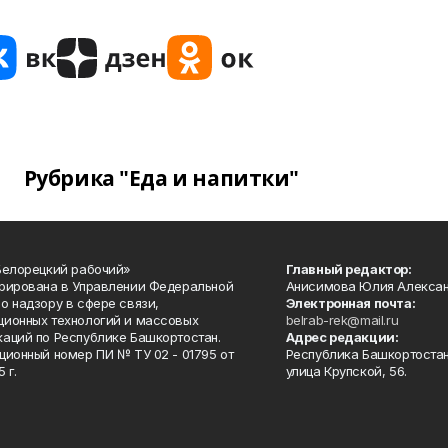
Рубрика "Еда и напитки"
Белорецкий рабочий»
Главный редактор:
рирована в Управлении Федеральной
Анисимова Юлия Алекса
о надзору в сфере связи,
Электронная почта:
ионных технологий и массовых
belrab-rek@mail.ru
аций по Республике Башкортостан.
Адрес редакции:
ционный номер ПИ № ТУ 02 - 01795 от
Республика Башкортостан
 г.
улица Крупской, 56.