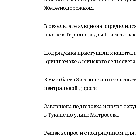
Железнодорожном.
В результате аукциона определилс
школе в Тирляне, а для Шигаево з
Подрядчики приступили к капитал
Бриштамаке Ассинского сельсовета
В Уметбаево Зигазинского сельсовет
центральной дороги.
Завершена подготовка и начат тек
в Тукане по улице Матросова.
Решен вопрос и с подрядчиком для