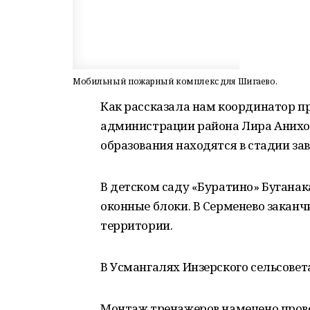
Мобильный пожарный комплекс для Шигаево.
Как рассказала нам координатор п
администрации района Лира Анихоя
образования находятся в стадии за
В детском саду «Буратино» Буганак
оконные блоки. В Серменево закан
территории.
В Усмангалях Инзерского сельсовет
Монтаж тренажеров намечено прове