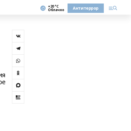
+20 °С
Антитеррор
Облачно
ия
ое