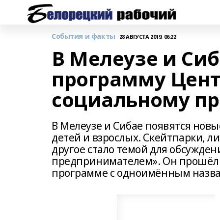
События и факты
28 АВГУСТА 2019, 06:22
В Мелеузе и Си
программу Цент
социальному п
В Мелеузе и Сибае появятся нов
детей и взрослых. Скейтпарки, 
другое стало темой для обсужде
предпринимателем». Он прошёл в
программе с одноимённым назв