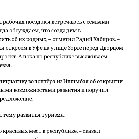
я рабочих поездок я встречаюсь с семьями
гда обсуждаем, что создадим в
ь об их родных, – отметил Радий Хабиров. –
откроем в Уфе на улице Зорге перед Дворцом
проект. А пока по республике высаживаем
евья.
нициативу волонтёра из Ишимбая об открытии
енными возможностями развития и поручил
предложение.
 тему развития туризма.
о красивых мест в республике, – сказал