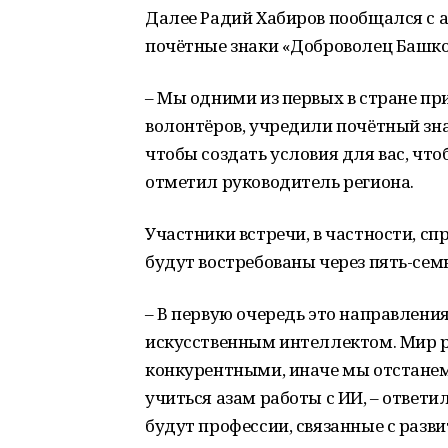
Далее Радий Хабиров пообщался с 
почётные знаки «Доброволец Башко
– Мы одними из первых в стране пр
волонтёров, учредили почётный знак
чтобы создать условия для вас, что
отметил руководитель региона.
Участники встречи, в частности, сп
будут востребованы через пять-семь
– В первую очередь это направлени
искусственным интеллектом. Мир р
конкурентными, иначе мы отстанем
учиться азам работы с ИИ, – ответи
будут профессии, связанные с разв