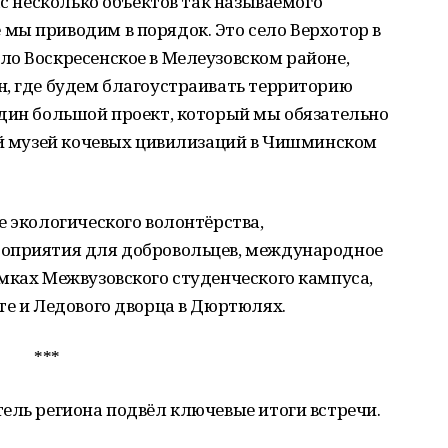
ас несколько объектов так называемого
мы приводим в порядок. Это село Верхотор в
ло Воскресенское в Мелеузовском районе,
н, где будем благоустраивать территорию
один большой проект, который мы обязательно
кий музей кочевых цивилизаций в Чишминском
е экологического волонтёрства,
роприятия для добровольцев, международное
мках Межвузовского студенческого кампуса,
те и Ледового дворца в Дюртюлях.
***
ель региона подвёл ключевые итоги встречи.