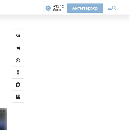
+15 °С
Антитеррор
Ясно