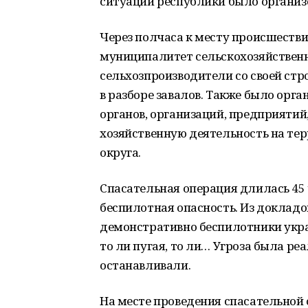
ситуаций республики было организ
Через полчаса к месту происшеств
муниципалитет сельскохозяйственн
сельхозпроизводители со своей ст
в разборе завалов. Также было орг
органов, организаций, предприятий
хозяйственную деятельность на те
округа.
Спасательная операция длилась 45 ч
беспилотная опасность. Из доклад
демонстративно беспилотники укра
то ли пугая, то ли… Угроза была р
останавливали.
На месте проведения спасательной