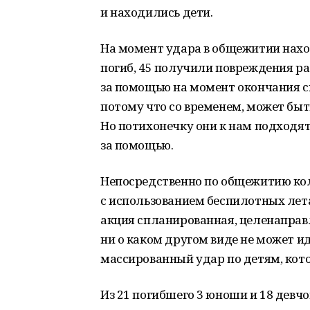
и находились дети.
На момент удара в общежитии наход
погиб, 45 получили повреждения ра
за помощью на момент окончания с
потому что со временем, может быт
Но потихонечку они к нам подходят
за помощью.
Непосредственно по общежитию ко
с использованием беспилотных лета
акция спланированная, целенаправле
ни о каком другом виде не может и
массированный удар по детям, кот
Из 21 погибшего 3 юноши и 18 девч