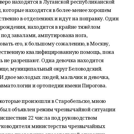
тверо находятся в Луганской республиканской
, которые находятся в более-менее хорошем
ственно в отделениях и идут на поправку. Один
 рождения, находится в крайне тяжёлом
 под завалами, ампутирована нога,
овать его, к большому сожалению, в Москву,
чественную квалифицированную помощь, пока
ть не разрешают. Одна девочка находится
ице, муниципальный округ Беловодский.
 И двое молодых людей, мальчик и девочка,
авматологии и ортопедии имени Пирогова.
 которые произошли в Старобельске, мною
да, был объявлен режим чрезвычайной ситуации
оисшествия 22 числа под руководством
уководителя министерства чрезвычайных