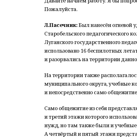
Давайте начнём работу. Я бы попро
Пожалуйста.
Л.Пасечник:
Был нанесён огневой у
Старобельского педагогического к
Луганского государственного педаг
использовано 16 беспилотных лета
и разорвались на территории данно
На территории также располагалос
муниципального округа, учебные к
и непосредственно само общежитие,
Само общежитие из себя представля
и третий этажи которого использо
нужд, но там также были и учебные
А четвёртый и пятый этажи предст