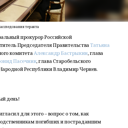
асследования теракта
ральный прокурор Российской
ститель Председателя Правительства
Татьяна
ного комитета
Александр Бастрыкин
, глава
онид Пасечник
, глава Старобельского
 Народной Республики Владимир Чернев.
ый день!
игласил для этого – вопрос о том, как
родственникам погибших и пострадавшим