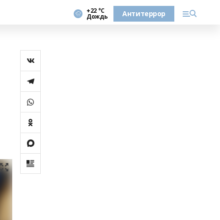
+22 °С
Антитеррор
Дождь