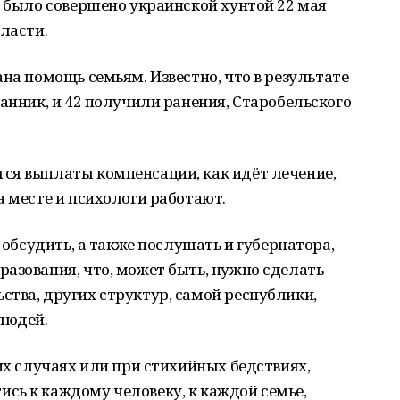
е было совершено украинской хунтой 22 мая
ласти.
на помощь семьям. Известно, что в результате
танник, и 42 получили ранения, Старобельского
ся выплаты компенсации, как идёт лечение,
а месте и психологи работают.
и обсудить, а также послушать и губернатора,
азования, что, может быть, нужно сделать
тва, других структур, самой республики,
людей.
их случаях или при стихийных бедствиях,
сь к каждому человеку, к каждой семье,