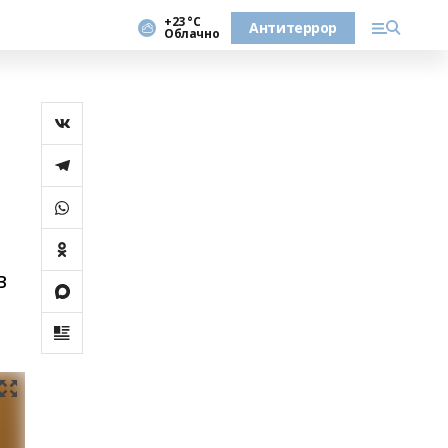
+23 °С
Антитеррор
Облачно
в