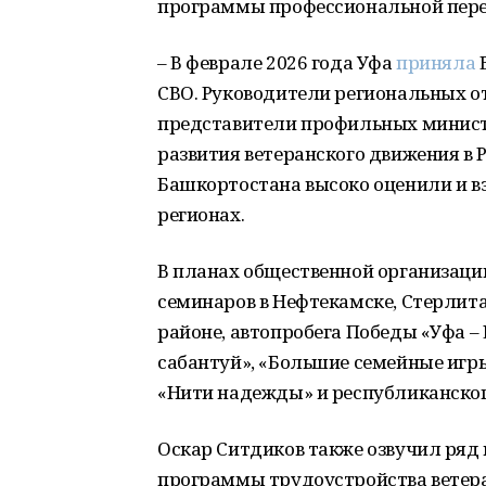
программы профессиональной пере
– В феврале 2026 года Уфа
приняла
В
СВО. Руководители региональных о
представители профильных министе
развития ветеранского движения в 
Башкортостана высоко оценили и вз
регионах.
В планах общественной организации
семинаров в Нефтекамске, Стерлит
районе, автопробега Победы «Уфа 
сабантуй», «Большие семейные игр
«Нити надежды» и республиканског
Оскар Ситдиков также озвучил ряд
программы трудоустройства ветера