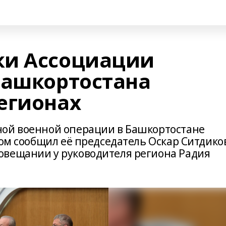
ки Ассоциации
Башкортостана
егионах
ной военной операции в Башкортостане
том сообщил её председатель Оскар Ситдико
овещании у руководителя региона Радия