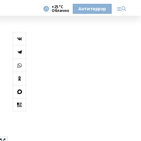
+25 °С
Антитеррор
Облачно