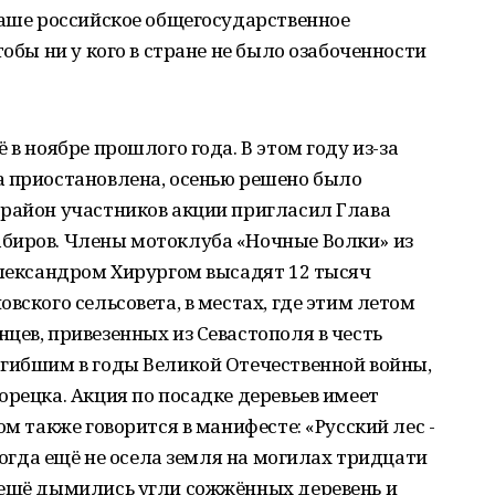
наше российское общегосударственное
тобы ни у кого в стране не было озабоченности
 в ноябре прошлого года. В этом году из-за
а приостановлена, осенью решено было
 район участников акции пригласил Глава
биров. Члены мотоклуба «Ночные Волки» из
Александром Хирургом высадят 12 тысяч
вского сельсовета, в местах, где этим летом
цев, привезенных из Севастополя в честь
огибшим в годы Великой Отечественной войны,
орецка. Акция по посадке деревьев имеет
ом также говорится в манифесте: «Русский лес -
 когда ещё не осела земля на могилах тридцати
 ещё дымились угли сожжённых деревень и