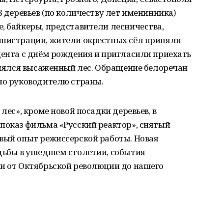
8 деревьев (по количеству лет именинника)
, байкеры, представители лесничества,
инистрации, жители окрестных сёл приняли
дента с днём рождения и пригласили приехать
ринялся высаженный лес. Обращение белоречан
но руководителю страны.
лес», кроме новой посадки деревьев, в
показ фильма «Русский реактор», снятый
рвый опыт режиссерской работы. Новая
удьбы в ушедшем столетии, события
ии от Октябрьской революции до нашего