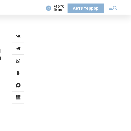
+15 °С
Антитеррор
Ясно
ы
а