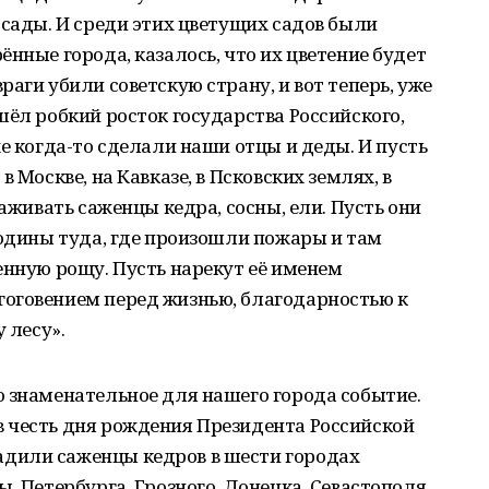
 сады. И среди этих цветущих садов были
нные города, казалось, что их цветение будет
аги убили советскую страну, и вот теперь, уже
шёл робкий росток государства Российского,
е когда-то сделали наши отцы и деды. И пусть
 Москве, на Кавказе, в Псковских землях, в
саживать саженцы кедра, сосны, ели. Пусть они
Родины туда, где произошли пожары и там
енную рощу. Пусть нарекут её именем
оговением перед жизнью, благодарностью к
 лесу».
 знаменательное для нашего города событие.
 честь дня рождения Президента Российской
дили саженцы кедров в шести городах
, Петербурга, Грозного, Донецка, Севастополя