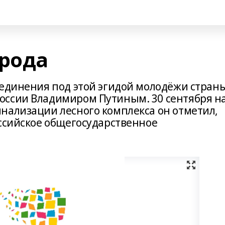
арода
ъединения под этой эгидой молодёжи стран
оссии Владимиром Путиным. 30 сентября н
нализации лесного комплекса он отметил,
оссийское общегосударственное