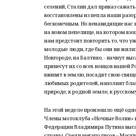
селений, Сталин дал приказ сажать
восстановлены из пепла наши разорё
бесконечным. Но ненавидящие нас вр
на новом пепелище, на котором взо
нам предстоит повторить то, что уж
молодые люди, где бы они ни жили: в
Новгороде, на Балтике, - начнут вы
принесут их со всех концов нашей 
вживят в землю, посадят свою свящ
любимых родителей, наполнят благ
природе, к родной земле, к русскому
На этой неделе произошло ещё одно
Члены мотоклуба «Ночные Волки» в
Федерации Владимира Путина выса
страны. Среди мегаполисов – Москвы