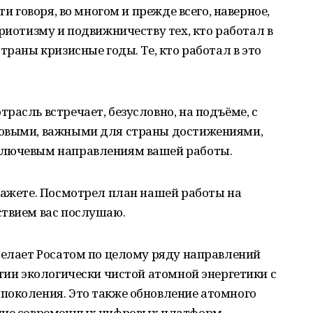
ти говоря, во многом и прежде всего, наверное,
риотизму и подвижничеству тех, кто работал в
траны кризисные годы. Те, кто работал в это
расль встречает, безусловно, на подъёме, с
новыми, важными для страны достижениями,
ключевым направлениям вашей работы.
кажете. Посмотрел план нашей работы на
ствием вас послушаю.
делает Росатом по целому ряду направлений
итии экологически чистой атомной энергетики с
поколения. Это также обновление атомного
ние современных цифровых платформ,