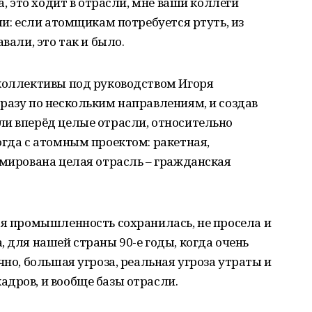
а, это ходит в отрасли, мне ваши коллеги
ли: если атомщикам потребуется ртуть, из
вали, это так и было.
 коллективы под руководством Игоря
разу по нескольким направлениям, и создав
ли вперёд целые отрасли, относительно
огда с атомным проектом: ракетная,
рмирована целая отрасль – гражданская
ая промышленность сохранилась, не просела и
, для нашей страны 90-е годы, когда очень
чно, большая угроза, реальная угроза утраты и
дров, и вообще базы отрасли.