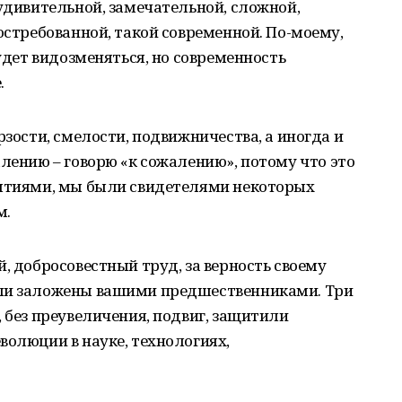
 удивительной, замечательной, сложной,
остребованной, такой современной. По-моему,
будет видозменяться, но современность
.
рзости, смелости, подвижничества, а иногда и
алению – говорю «к сожалению», потому что это
бытиями, мы были свидетелями некоторых
м.
, добросовестный труд, за верность своему
ыли заложены вашими предшественниками. Три
, без преувеличения, подвиг, защитили
волюции в науке, технологиях,