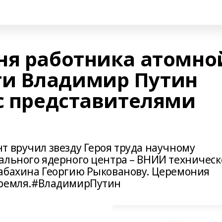
ня работника атомно
и Владимир Путин
 с представителями
т вручил звезду Героя труда научному
ального ядерного центра – ВНИИ техничес
абахина Георгию Рыкованову. Церемония
Кремля.#ВладимирПутин