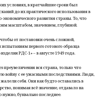
ких условиях, в кратчайшие сроки был
сканий до их практического использования в
о-экономического развития страны. То, что
воим масштабом, значением, глубиной.
 чтобы от постановки очень сложной,
к испытаниям первого готового образца
изделия РДС-1» – в августе 1949 года.
ез преувеличения вся страна, только что
ю войну с ее ужасными последствиями. Люди,
 жалели себя. Они как будто оставались в
рство, понимая всё значение, отдавало на
о нужно, буквально последнее.