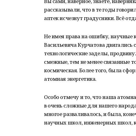
Вы сами, наверное, знаете, наверняк
рассказывали, что в те годы говори
аптек исчезнут градусники. Всё отда
Не имея права на ошибку, научные
Васильевича Курчатова двигались с
технологические заделы, продвину
смежные, тем не менее связанные т
космическая. Более того, была сфо
атомная энергетика.
Особо отмечу и то, что наша атомн
в очень сложные для нашего народа
многое разваливалось, и была, коне
научных школ, инженерных школ, ка