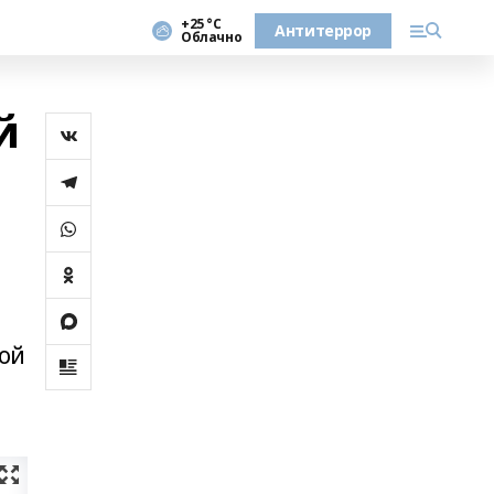
+25 °С
Антитеррор
Облачно
й
кой