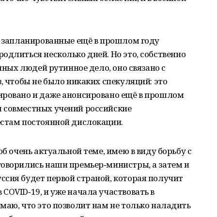
я запланированные ещё в прошлом году
одлиться несколько дней. Но это, собственно
енных людей рутинное дело, оно связано с
, чтобы не было никаких спекуляций: это
ировано и даже анонсировано ещё в прошлом
 совместных учений российские
естам постоянной дислокации.
об очень актуальной теме, имею в виду борьбу с
говорились наши премьер‑министры, а затем и
ссия будет первой страной, которая получит
COVID‑19, и уже начала участвовать в
маю, что это позволит нам не только наладить