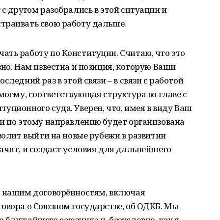
 с другом разобрались в этой ситуации и
траивать свою работу дальше.
ать работу по Конституции. Считаю, что это
зно. Нам известна и позиция, которую Ваши
следний раз в этой связи – в связи с работой
моему, соответствующая структура во главе с
уционного суда. Уверен, что, имея в виду Ваш
и по этому направлению будет организована
волит выйти на новые рубежи в развитии
ачит, и создаст условия для дальнейшего
м нашим договорённостям, включая
овора о Союзном государстве, об ОДКБ. Мы
 ближайшего союзника и, безусловно, как я