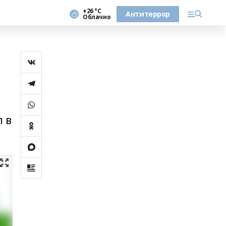
+26 °С
Антитеррор
Облачно
 в