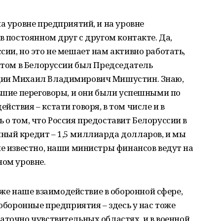
а уровне предприятий, и на уровне
в постоянном друг с другом контакте. Да,
сии, но это не мешает нам активно работать,
зитом в Белоруссии был Председатель
ции Михаил Владимирович Мишустин. Знаю,
льшие переговоры, и они были успешными по
ствия – кстати говоря, в том числе и в
 о том, что Россия предоставит Белоруссии в
ный кредит – 1,5 миллиарда долларов, и мы
не известно, наши министры финансов ведут на
ном уровне.
е наше взаимодействие в оборонной сфере,
 оборонные предприятия – здесь у нас тоже
аточно чувствительных областях, и в военной