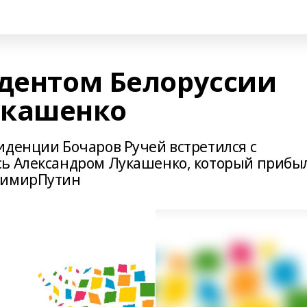
идентом Белоруссии
укашенко
иденции Бочаров Ручей встретился с
сь Александром Лукашенко, который прибыл
димирПутин