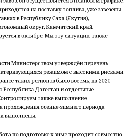
 завоз, он осуществляется в плановом графике.
приходятся на поставку топлива, уже завезены
тавках в Республику Саха (Якутия),
втономный округ, Камчатский край.
руется в октябре. Мы эту ситуацию также
сти Министерством утверждён перечень
рактеризующихся режимом с высокими рисками
анее таких регионов было восемь, на 2020–
это Республика Дагестан и отдельные
 Контролируем также выполнение
ла прохождения осенне-зимнего периода
и выполнены.
абота по подготовке к зиме проходит совместно