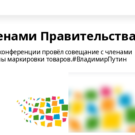
енами Правительств
конференции провёл совещание с членами
емы маркировки товаров.#ВладимирПутин