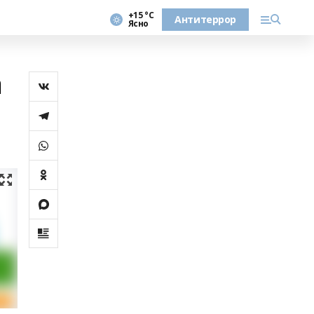
+15 °С
Антитеррор
Ясно
а