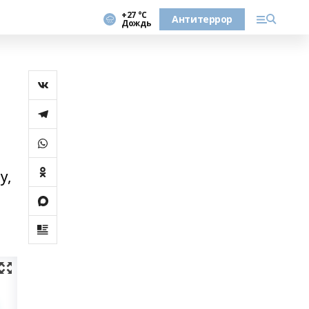
+27 °С
Антитеррор
Дождь
у,