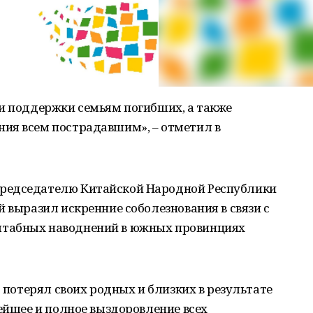
 и поддержки семьям погибших, а также
ия всем пострадавшим», – отметил в
редседателю Китайской Народной Республики
й выразил искренние соболезнования в связи с
табных наводнений в южных провинциях
о потерял своих родных и близких в результате
рейшее и полное выздоровление всех