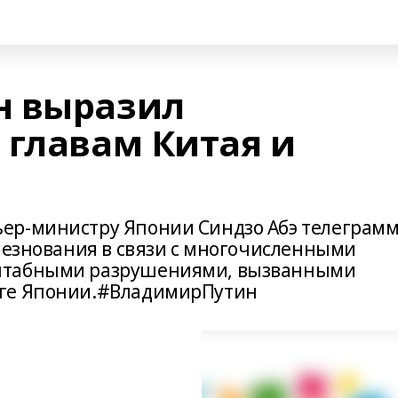
н выразил
 главам Китая и
ер-министру Японии Синдзо Абэ телеграмм
олезнования в связи с многочисленными
штабными разрушениями, вызванными
юге Японии.#ВладимирПутин