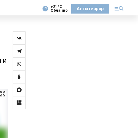
+21 °С
Антитеррор
Облачно
 и