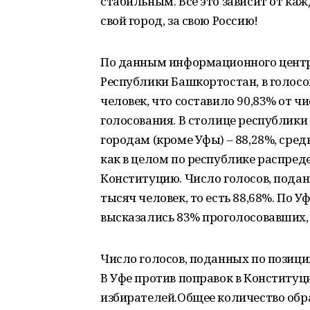
стабильным. Всё это зависит от кажд
свой город, за свою Россию!
По данным информационного центр
Республики Башкортостан, в голосо
человек, что составило 90,83% от 
голосования. В столице республики 
городам (кроме Уфы) – 88,28%, сред
как в целом по республике распред
Конституцию. Число голосов, подан
тысяч человек, то есть 88,68%. По У
высказались 83% проголосовавших, п
Число голосов, поданных по позиции
В Уфе против поправок в Конститу
избирателей.Общее количество об