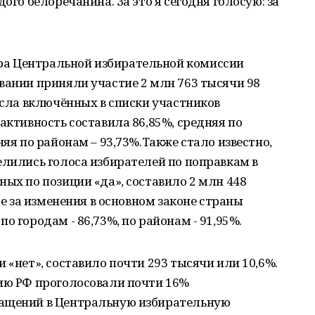
ого белоречанина. За это я сегодня голосую: за
а Центральной избирательной комиссии
вании приняли участие 2 млн 763 тысячи 98
числа включённых в списки участников
активность составила 86,85%, средняя по
няя по районам – 93,73%.Также стало известно,
елились голоса избирателей по поправкам в
ных по позиции «да», составило 2 млн 448
фе за изменения в основном законе страны
о городам - 86,73%, по районам - 91,95%.
 «нет», составило почти 293 тысячи или 10,6%.
цию РФ проголосовали почти 16%
ращений в Центральную избирательную