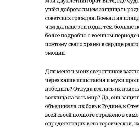
мой двухлетний брат Витя, где чудо
ушёл добровольцем защищать родно
советских граждан. Воевал на плац
чем дальше эти годы, тем больше п
более подробно о военном периоде 
поэтому свято храню в сердце разго
эмоции.
Для меня и моих сверстников важно
через какие испытания и муки прош
победить? Откуда взялась их поист
восхищала весь мир? Да, они защища
объединяла любовь к Родине, к Отеч
всей своей полноте отражено в само
определяющих в его героической, ж