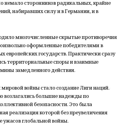
о немало сторонников радикальных, крайне
ий, набиравших силу и в Германии, и в
родило многочисленные скрытые противоречия
 произвольно оформленные победителями в
х европейских государств. Практически сразу
лись территориальные споры и взаимные
 мины замедленного действия.
 мировой войны стало создание Лиги наций.
ю возлагались большие надежды по
коллективной безопасности. Это была
ная реализация которой без преувеличения
е ужасов глобальной войны.