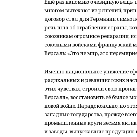
Ещё раз напомню очевидную вещь: 
многом вытекают из решений, прин
договор стал для Германии символ
речь шла об ограблении страны, к
союзникам огромные репарации, и
союзными войсками французский м
Версаль: «Это не мир, это перемирие
Именно национальное унижение сф
радикальных и реваншистских наст
этих чувствах, строили свою пропа
Версаля», восстановить её былое мо
новой войне. Парадоксально, но эт
западные государства, прежде всег
промышленные круги весьма актив
и заводы, выпускавшие продукцию в