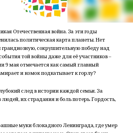
икая Отечественная война. За эти годы
енилась политическая карта планеты. Нет
л грандиозную, сокрушительную победу над
 события той войны даже для её участников –
ии 9 мая отмечается как самый главный
замирает и комок подкатывает к горлу?
лубокий след в истории каждой семьи. За
людей, их страдания и боль потерь. Гордость,
трашные муки блокадного Ленинграда, где умер