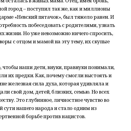
м осталась в живых мама. Отец, имея бронь,
й город – поступил так же, как и миллионы
дарме «Невский пятачок», был тяжело ранен. И
отребность побеседовать с родителями, узнать
их жизни. Но уже невозможно ничего спросить,
воры с отцом и мамой на эту тему, их скупые
, чтобы наши дети, внуки, правнуки понимали,
ли их предки. Как, почему смогли выстоять и
ине железная сила духа, которая удивляла и
ли свой дом, детей, близких, семью. Но всех
еству. Это глубинное, личностное чувство во
й сути нашего народа и стало одним из
ертвенной борьбе против нацистов.