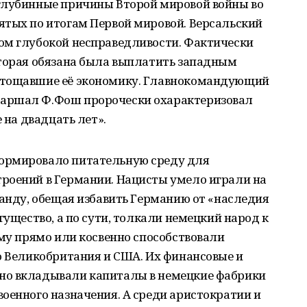
глубинные причины Второй мировой войны во
ятых по итогам Первой мировой. Версальский
ом глубокой несправедливости. Фактически
оторая обязана была выплатить западным
стощавшие её экономику. Главнокомандующий
аршал Ф.Фош пророчески охарактеризовал
 на двадцать лет».
ормировало питательную среду для
роений в Германии. Нацисты умело играли на
ганду, обещая избавить Германию от «наследия
гущество, а по сути, толкали немецкий народ к
ому прямо или косвенно способствовали
о Великобритания и США. Их финансовые и
но вкладывали капиталы в немецкие фабрики
оенного назначения. А среди аристократии и