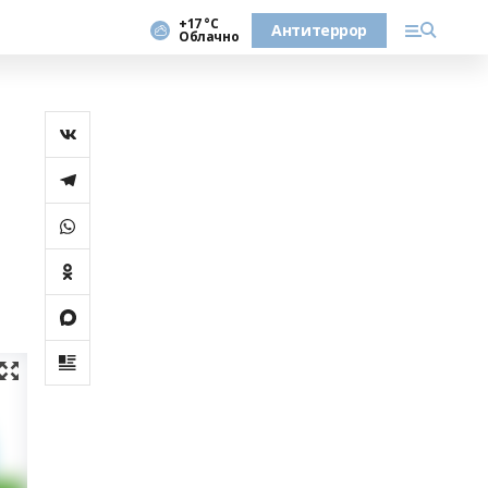
+17 °С
Антитеррор
Облачно