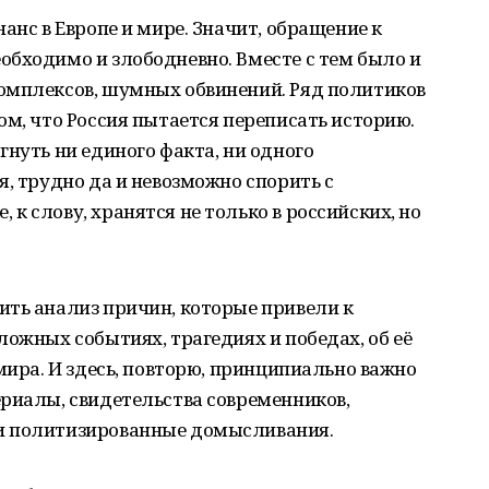
анс в Европе и мире. Значит, обращение к
бходимо и злободневно. Вместе с тем было и
омплексов, шумных обвинений. Ряд политиков
ом, что Россия пытается переписать историю.
гнуть ни единого факта, ни одного
я, трудно да и невозможно спорить с
к слову, хранятся не только в российских, но
ить анализ причин, которые привели к
ложных событиях, трагедиях и победах, об её
мира. И здесь, повторю, принципиально важно
риалы, свидетельства современников,
и политизированные домысливания.