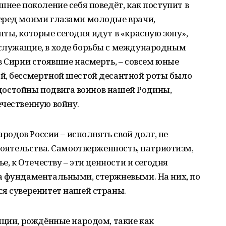
нее поколение себя поведёт, как поступит в
еред моими глазами молодые врачи,
ты, которые сегодня идут в «красную зону»,
служащие, в ходе борьбы с международным
в Сирии стоявшие насмерть, – совсем юные
й, бессмертной шестой десантной роты было
о достойны подвига воинов нашей Родины,
ечественную войну.
ародов России – исполнять свой долг, не
стоятельства. Самоотверженность, патриотизм,
е, к Отечеству – эти ценности и сегодня
а фундаментальными, стержневыми. На них, по
ся суверенитет нашей страны.
иции, рождённые народом, такие как