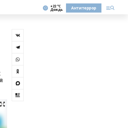
+22 °С
Антитеррор
Дождь
х
я