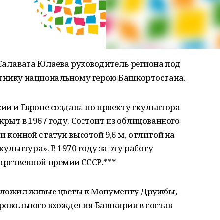
 Салавата Юлаева руководитель региона под
ятнику национальному герою Башкортостана.
сии и Европе создана по проекту скульптора
крыт в 1967 году. Состоит из облицованного
 конной статуи высотой 9,6 м, отлитой на
льптура». В 1970 году за эту работу
арственной премии СССР.***
озложил живые цветы к Монументу Дружбы,
бровольного вхождения Башкирии в состав