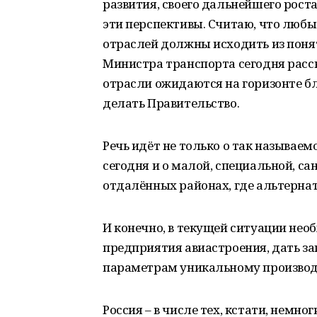
развития, своего дальнейшего рост
эти перспективы. Считаю, что любы
отраслей должны исходить из поня
Министра транспорта сегодня расск
отрасли ожидаются на горизонте бл
делать Правительство.
Речь идёт не только о так называе
сегодня и о малой, специальной, са
отдалённых районах, где альтернати
И конечно, в текущей ситуации нео
предприятия авиастроения, дать за
параметрам уникальному производ
Россия – в числе тех, кстати, немн