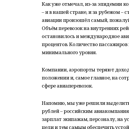
Как уже отмечал, из‑за эпидемии 
– и в нашей стране, и за рубежом 
авиации произошёл самый, пожалуй,
Объём перевозок на внутренних рейс
остановилось и международное ави
процентов. Количество пассажиров 
минимального уровня.
Компании, аэропорты теряют доходы
положении и, самое главное, на сот
сфере авиаперевозок.
Напомню, мы уже решили выделить
рублей – российским авиакомпания
зарплат экипажам, персоналу, на у
цели и тем самым обеспечить усто