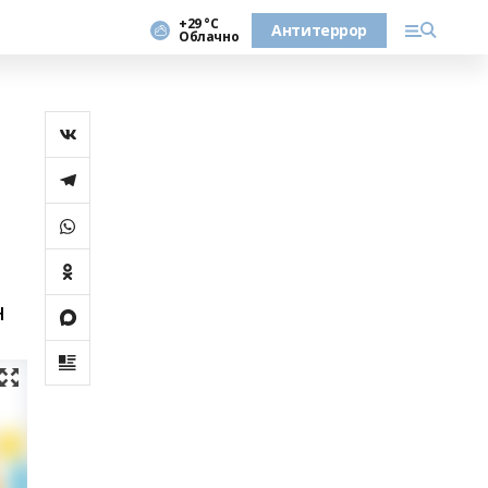
+29 °С
Антитеррор
Облачно
н