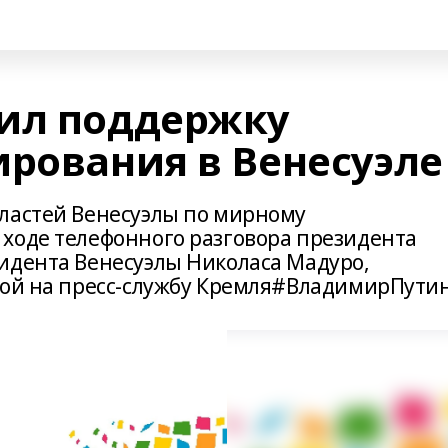
ил поддержку
ирования в Венесуэле
ластей Венесуэлы по мирному
ходе телефонного разговора президента
идента Венесуэлы Николаса Мадуро,
кой на пресс-службу Кремля#ВладимирПути