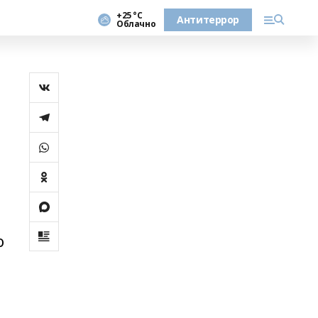
+25 °С
Антитеррор
Облачно
о