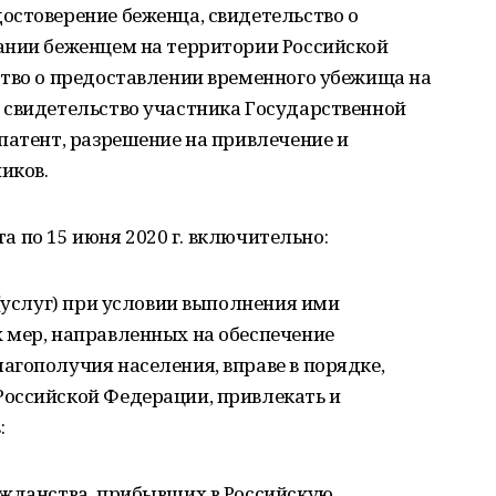
остоверение беженца, свидетельство о
ании беженцем на территории Российской
ство о предоставлении временного убежища на
 свидетельство участника Государственной
патент, разрешение на привлечение и
иков.
рта по 15 июня 2020 г. включительно:
 (услуг) при условии выполнения ими
 мер, направленных на обеспечение
гополучия населения, вправе в порядке,
оссийской Федерации, привлекать и
:
ажданства, прибывших в Российскую