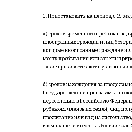
1. Приостановить на период с 15 ма
а) сроков временного пребывания, 
иностранных граждан и лиц без гра
которые иностранные граждане и ли
месту пребывания или зарегистриро
такие сроки истекают в указанный 
б) сроков нахождения за пределам
Государственной программы по ок
переселению в Российскую Федерац
рубежом, членов их семей, лиц, по
проживание или вид на жительство,
возможности въехать в Российскую