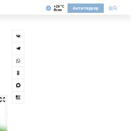
+26 °С
Антитеррор
Ясно