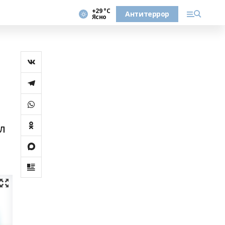
+29 °С
Антитеррор
Ясно
л