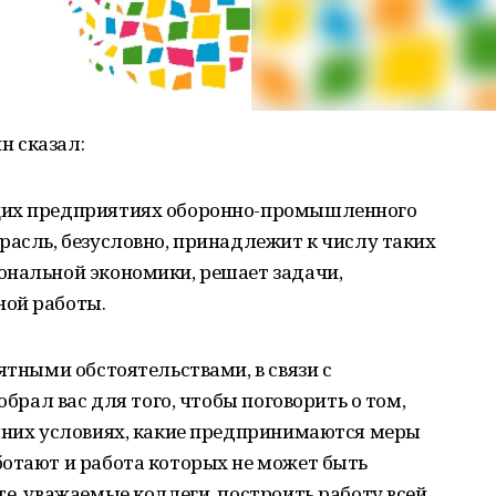
н сказал:
щих предприятиях оборонно-промышленного
расль, безусловно, принадлежит к числу таких
ональной экономики, решает задачи,
ной работы.
ятными обстоятельствами, в связи с
обрал вас для того, чтобы поговорить о том,
яшних условиях, какие предпринимаются меры
ботают и работа которых не может быть
те, уважаемые коллеги, построить работу всей