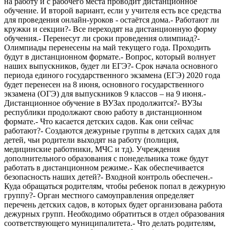
на работу и с рабочего места проводит дистанционное
обучение. И второй вариант, если у учителя есть все средства
для проведения онлайн-уроков - остаётся дома.- Работают ли
кружки и секции?- Все переходят на дистанционную форму
обучения.- Перенесут ли сроки проведения олимпиад?-
Олимпиады перенесены на май текущего года. Проходить
будут в дистанционном формате.- Вопрос, который волнует
наших выпускников, будет ли ЕГЭ?- Срок начала основного
периода единого государственного экзамена (ЕГЭ) 2020 года
будет перенесен на 8 июня, основного государственного
экзамена (ОГЭ) для выпускников 9 классов – на 9 июня.-
Дистанционное обучение в ВУЗах продолжится?- ВУЗы
республики продолжают свою работу в дистанционном
формате.- Что касается детских садов. Как они сейчас
работают?- Создаются дежурные группы в детских садах для
детей, чьи родители выходят на работу (полиция,
медицинские работники, МЧС и тд). Учреждения
дополнительного образования с понедельника тоже будут
работать в дистанционном режиме.- Как обеспечивается
безопасность наших детей?- Входной контроль обеспечен.-
Куда обращаться родителям, чтобы ребенок попал в дежурную
группу?- Орган местного самоуправления определяет
перечень детских садов, в которых будет организована работа
дежурных групп. Необходимо обратиться в отдел образования
соответствующего муниципалитета.- Что делать родителям,