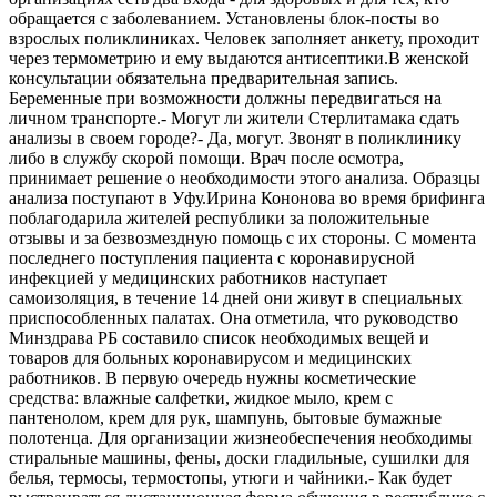
обращается с заболеванием. Установлены блок-посты во
взрослых поликлиниках. Человек заполняет анкету, проходит
через термометрию и ему выдаются антисептики.В женской
консультации обязательна предварительная запись.
Беременные при возможности должны передвигаться на
личном транспорте.- Могут ли жители Стерлитамака сдать
анализы в своем городе?- Да, могут. Звонят в поликлинику
либо в службу скорой помощи. Врач после осмотра,
принимает решение о необходимости этого анализа. Образцы
анализа поступают в Уфу.Ирина Кононова во время брифинга
поблагодарила жителей республики за положительные
отзывы и за безвозмездную помощь с их стороны. С момента
последнего поступления пациента с коронавирусной
инфекцией у медицинских работников наступает
самоизоляция, в течение 14 дней они живут в специальных
приспособленных палатах. Она отметила, что руководство
Минздрава РБ составило список необходимых вещей и
товаров для больных коронавирусом и медицинских
работников. В первую очередь нужны косметические
средства: влажные салфетки, жидкое мыло, крем с
пантенолом, крем для рук, шампунь, бытовые бумажные
полотенца. Для организации жизнеобеспечения необходимы
стиральные машины, фены, доски гладильные, сушилки для
белья, термосы, термостопы, утюги и чайники.- Как будет