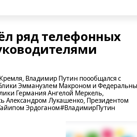
ёл ряд телефонных
руководителями
Кремля, Владимир Путин поообщался с
ублики Эммануэлем Макроном и Федеральн
лики Германия Ангелой Меркель,
сь Александром Лукашенко, Президентом
 Тайипом Эрдоганом#ВладимирПутин