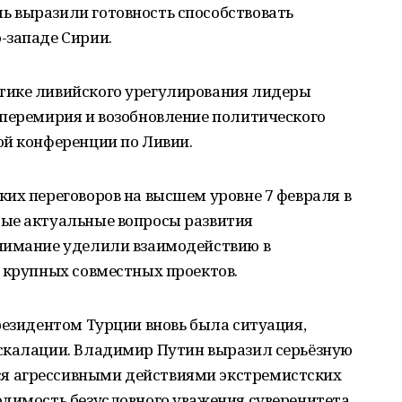
 выразили готовность способствовать
-западе Сирии.
тике ливийского урегулирования лидеры
 перемирия и возобновление политического
ой конференции по Ливии.
их переговоров на высшем уровне 7 февраля в
ые актуальные вопросы развития
нимание уделили взаимодействию в
 крупных совместных проектов.
резидентом Турции вновь была ситуация,
скалации. Владимир Путин выразил серьёзную
 агрессивными действиями экстремистских
одимость безусловного уважения суверенитета