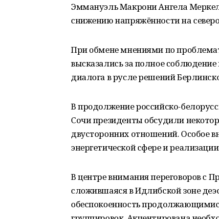
Эммануэль Макрони Ангела Меркель
снижению напряжённости на северо
При обмене мнениями по проблема
высказались за полное соблюдение
диалога в русле решений Берлинск
В продолжение российско-белорусск
Сочи президенты обсудили некотор
двусторонних отношений. Особое в
энергетической сфере и реализации
В центре внимания переговоров с П
сложившаяся в Идлибской зоне деэ
обеспокоенность продолжающимися
группировок. Акцентирована необх