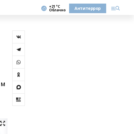
+21 °С
Антитеррор
Облачно
ым