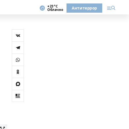
+23 °С
Антитеррор
Облачно