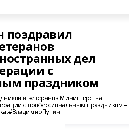
н поздравил
ветеранов
ностранных дел
ерации с
ным праздником
дников и ветеранов Министерства
дерации с профессиональным праздником –
ика.#ВладимирПутин