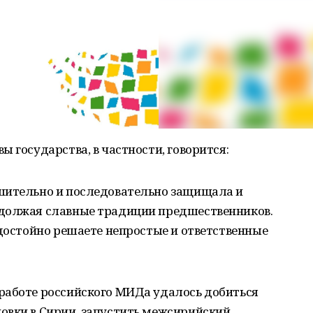
 государства, в частности, говорится:
шительно и последовательно защищала и
одолжая славные традиции предшественников.
 достойно решаете непростые и ответственные
работе российского МИДа удалось добиться
овки в Сирии, запустить межсирийский