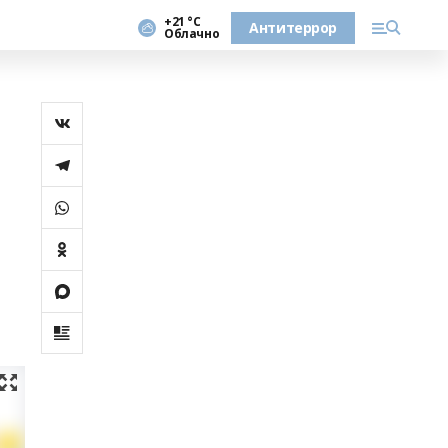
+21 °С
Антитеррор
Облачно