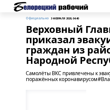
Официально
3 ФЕВРАЛЯ 2020, 04:40
Верховный Гла
приказал эваку
граждан из рай
Народной Респ
Самолёты ВКС привлечены к эвак
поражённых коронавирусом#Вл