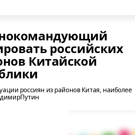
внокомандующий
ировать российских
онов Китайской
ублики
уации россиян из районов Китая, наиболее
адимирПутин