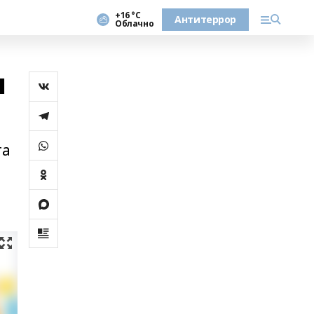
+16 °С
Антитеррор
Облачно
л
та