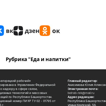
Рубрика "Еда и напитки"
Белорецкий рабочий»
Главный редактор:
рирована в Управлении Федеральной
Анисимова Юлия Алекса
о надзору в сфере связи,
Электронная почта:
ионных технологий и массовых
belrab-rek@mail.ru
аций по Республике Башкортостан.
Адрес редакции:
ционный номер ПИ № ТУ 02 - 01795 от
Республика Башкортостан
 г.
улица Крупской, 56.