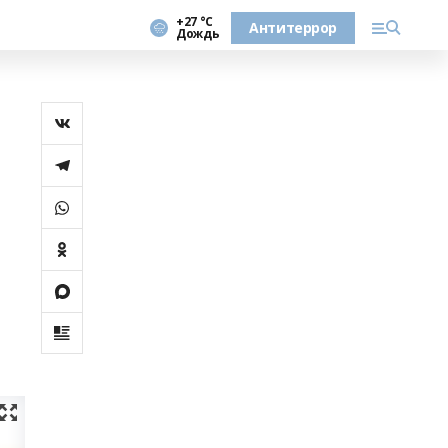
+27 °С
Антитеррор
Дождь