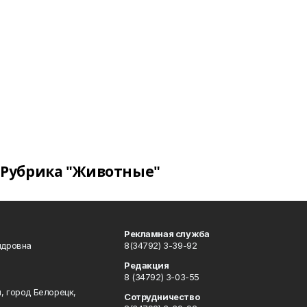
Рубрика "Животные"
Рекламная служба
ндровна
8(34792) 3-39-92
Редакция
8 (34792) 3-03-55
, город Белорецк,
Сотрудничество