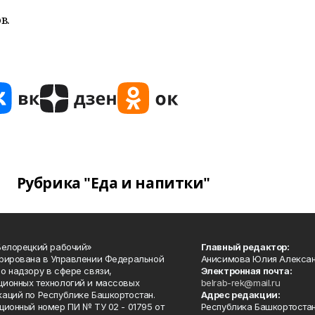
в.
Рубрика "Еда и напитки"
Белорецкий рабочий»
Главный редактор:
рирована в Управлении Федеральной
Анисимова Юлия Алекса
о надзору в сфере связи,
Электронная почта:
ионных технологий и массовых
belrab-rek@mail.ru
аций по Республике Башкортостан.
Адрес редакции:
ционный номер ПИ № ТУ 02 - 01795 от
Республика Башкортостан