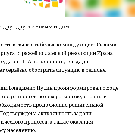
 друг друга с Новым годом.
ность в связи с гибелью командующего Силами
орпуса стражей исламской революции Ирана
о удара США по аэропорту Багдада.
т серьёзно обострить ситуацию в регионе.
ии. Владимир Путин проинформировал о ходе
оворённостей по северо-востоку страны и
еобходимость продолжения решительной
 Подтверждена актуальность задачи
ческого процесса, а также оказания
му населению.