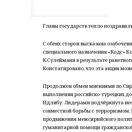
Главы государств тепло поздравили
С обеих сторон высказана озабочен
специального назначения «Кодс» К
К.Сулеймани в результате ракетног
Констатировано, что эта акция може
Продолжен обмен мнениями по Сир
выполнения российско-турецких дог
Идлибу. Лидерами подчёркнута н
совместной борьбы с терроризмом.
продвижения межсирийского полити
гуманитарной помощи гражданско