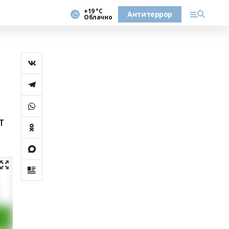
+19 °С
Антитеррор
Облачно
т