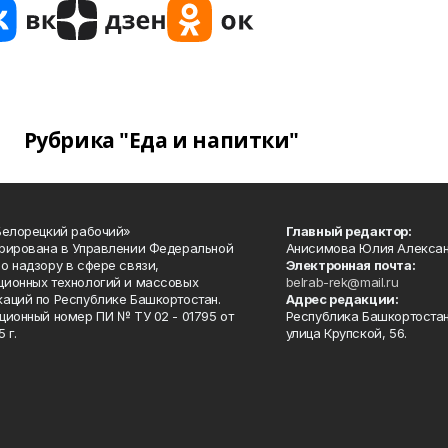
Рубрика "Еда и напитки"
Белорецкий рабочий»
Главный редактор:
рирована в Управлении Федеральной
Анисимова Юлия Алекса
о надзору в сфере связи,
Электронная почта:
ионных технологий и массовых
belrab-rek@mail.ru
аций по Республике Башкортостан.
Адрес редакции:
ционный номер ПИ № ТУ 02 - 01795 от
Республика Башкортостан
 г.
улица Крупской, 56.