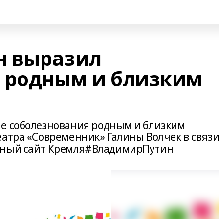
н выразил
 родным и близким
ие соболезнования родным и близким
атра «Современник» Галины Волчек в связи
ьный сайт Кремля#ВладимирПутин