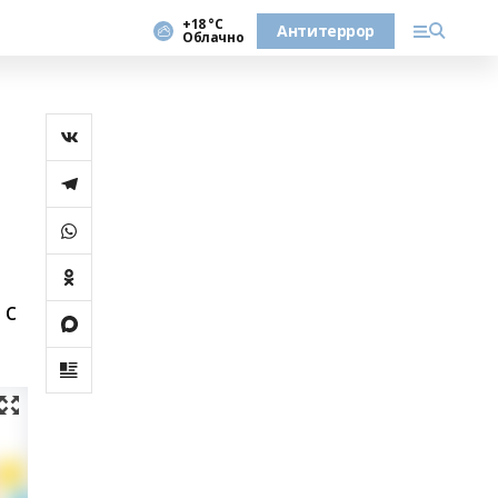
+18 °С
Антитеррор
Облачно
 с