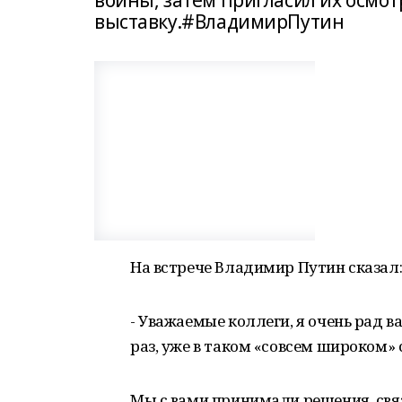
войны, затем пригласил их осмо
выставку.#ВладимирПутин
На встрече Владимир Путин сказал
- Уважаемые коллеги, я очень рад ва
раз, уже в таком «совсем широком» 
Мы с вами принимали решения, свя