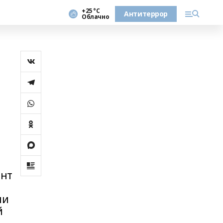
+25 °С
Антитеррор
Облачно
ент
чи
й