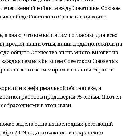
течественной войны между Советским Союзом
ых победе Советского Союза в этой войне.
, и знаю, что все вы с этим согласны, для всех
аши предки, наши отцы, наши деды положили на
гда общего Отечества очень много. Многие из
 каждая семья в бывшем Советском Союзе так
произошло со всем миром и с нашей страной.
ворили и в неформальной обстановке, и
естной работе в преддверии 75‑летия. Я хотел
оображениями в этой связи.
ножко задела одна из последних резолюций
тября 2019 года «о важности сохранения