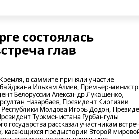
рге состоялась
стреча глав
Кремля, в саммите приняли участие
рбайджана Ильхам Алиев, Премьер‑министр
ент Белоруссии Александр Лукашенко,
рсултан Назарбаев, Президент Киргизии
 Республики Молдова Игорь Додон, Презид
Президент Туркменистана Гурбангулы
го государства рассказал участникам встре
х, касающихся предыстории Второй мирово