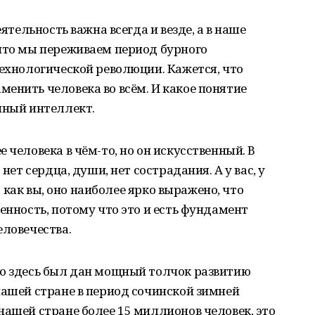
еятельность важна всегда и везде, а в наше
 что мы переживаем период бурного
технологической революции. Кажется, что
енить человека во всём. И какое понятие
нный интеллект.
 человека в чём-то, но он искусственный. В
нет сердца, души, нет сострадания. А у вас, у
й, как вы, оно наиболее ярко выражено, что
енность, потому что это и есть фундамент
еловечества.
но здесь был дан мощный толчок развитию
нашей стране в период сочинской зимней
нашей стране более 15 миллионов человек, это