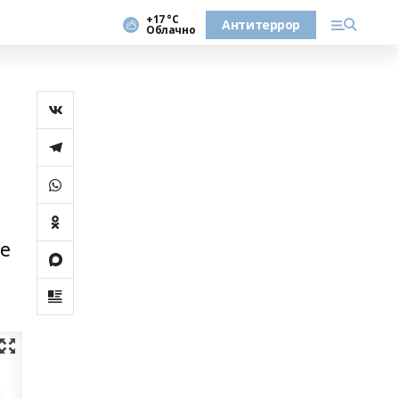
+17 °С
Антитеррор
Облачно
е