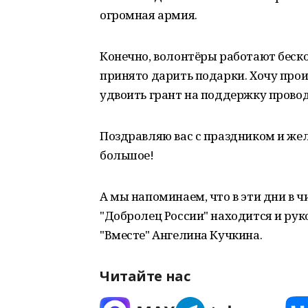
огромная армия.
Конечно, волонтёры работают беско
принято дарить подарки. Хочу прои
удвоить грант на поддержку прово
Поздравляю вас с праздником и жел
большое!
А мы напоминаем, что в эти дни в
"Добролец России" находится и ру
"Вместе" Ангелина Кучкина.
Читайте нас