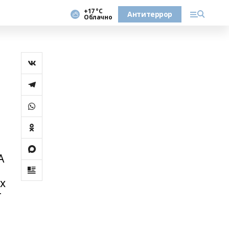
+17 °С
Антитеррор
Облачно
А
ях
г
,