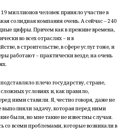
 – 19 миллионов человек приняло участие в
кая солидная компания очень. А сейчас – 240
идные цифры. Причем как в прежние времена,
чески во всех отраслях – и в
тве, в строительстве, в сфере услуг тоже, и
ры работают – практически везде, на очень
ях.
подставляло плечо государству, стране,
 сложных условиях и, как правило,
ред ними ставили. Я, честно говоря, даже не
е выполняли задачу, которая перед ними
акие были, но мне такие не известны случаи.
сь со всеми проблемами, которые возникали в