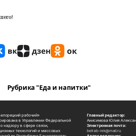
шего!
Рубрика "Еда и напитки"
Белорецкий рабочий»
Главный редактор:
рирована в Управлении Федеральной
Анисимова Юлия Алекса
о надзору в сфере связи,
Электронная почта:
ионных технологий и массовых
belrab-rek@mail.ru
аций по Республике Башкортостан.
Адрес редакции: