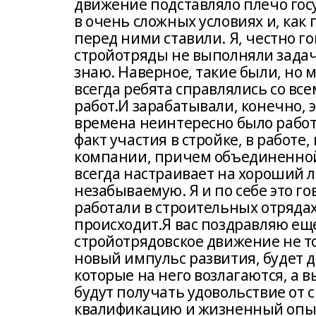
движение подставляло плечо госу
в очень сложных условиях и, как
перед ними ставили. Я, честно го
стройотряды не выполняли задачу
знаю. Наверное, такие были, но м
всегда ребята справлялись со вс
работ.И зарабатывали, конечно, 
времена неинтересно было работат
факт участия в стройке, в работ
компании, причем объединенной 
всегда настраивает на хороший л
незабываемую. Я и по себе это го
работали в строительных отрядах.
происходит.Я вас поздравляю еще
стройотрядовское движение не то
новый импульс развития, будет д
которые на него возлагаются, а 
будут получать удовольствие от
квалификацию и жизненный опыт,