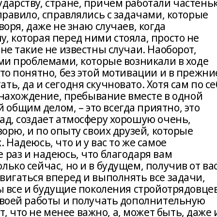
дарству, стране, причем работали частень
 правило, справлялись с задачами, которые
воря, даже не знаю случаев, когда
, которая перед ними стояла, просто не
не такие не известны случаи. Наоборот,
еми проблемами, которые возникали в ходе
это понятно, без этой мотивации и в прежни
ь, да и сегодня скучновато. Хотя сам по се
е, нахождение, пребывание вместе в одной
общим делом, – это всегда приятно, это
ад, создает атмосферу хорошую очень,
ворю, и по опыту своих друзей, которые
 Надеюсь, что и у вас то же самое
 раз и надеюсь, что благодаря вам
лько сейчас, но и в будущем, получив от ва
вигаться вперед и выполнять все задачи,
вы все и будущие поколения стройотрядовце
 своей работы и получать дополнительную
 что не менее важно, а, может быть, даже 