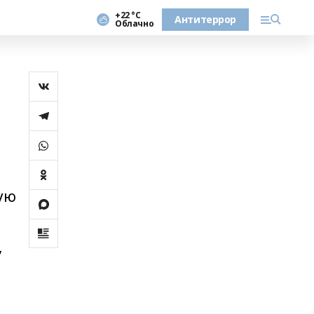
+22 °С
Антитеррор
Облачно
ую
,