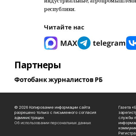
индустриальные, агропромышленны
республики.
Читайте нас
Партнеры
Фотобанк журналистов РБ
© 2026 Копирование информации сайта
Газета «
разрешено только с письменного согласия
зарегист
администрации.
службы п
Об использовании персональных данных
информац
коммуник
Регистра