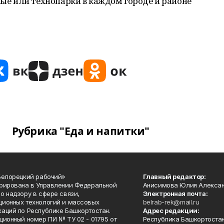
е или технопарки в каждом городе и районе
Рубрика "Еда и напитки"
Белорецкий рабочий»
Главный редактор:
рирована в Управлении Федеральной
Анисимова Юлия Алекса
о надзору в сфере связи,
Электронная почта:
ионных технологий и массовых
belrab-rek@mail.ru
аций по Республике Башкортостан.
Адрес редакции:
ционный номер ПИ № ТУ 02 - 01795 от
Республика Башкортостан