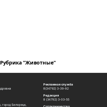
Рубрика "Животные"
Рекламная служба
ндровна
8(34792) 3-39-92
Редакция
8 (34792) 3-03-55
, город Белорецк,
Сотрудничество