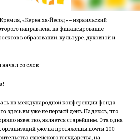
Кремля, «Керен ха-Йесод» – израильский
оторого направлена на финансирование
ектов в образовании, культуре, духовной и
 начал со слов:
а!
вовать на международной конференции фонда
что здесь вы уже не первый день. Надеюсь, что
хорошо известно, является старейшим. Эта одна
 организаций уже на протяжении почти 100
ительство еврейского государства, на