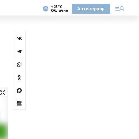
+25 °С
Антитеррор
Облачно