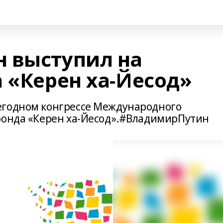
 выступил на
 «Керен ха-Йесод»
егодном конгрессе Международного
фонда «Керен ха-Йесод».#ВладимирПутин